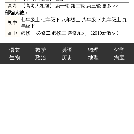
高考
【高考大礼包】
第一轮
第二轮
第三轮
更多 >>
部编人教：
七年级上
七年级下
八年级上
八年级下
九年级上
九
初中
年级下
高中
必修一
必修二
必修三
选修系列
【
2019新教材
】
语文
数学
英语
物理
化学
生物
政治
历史
地理
淘宝