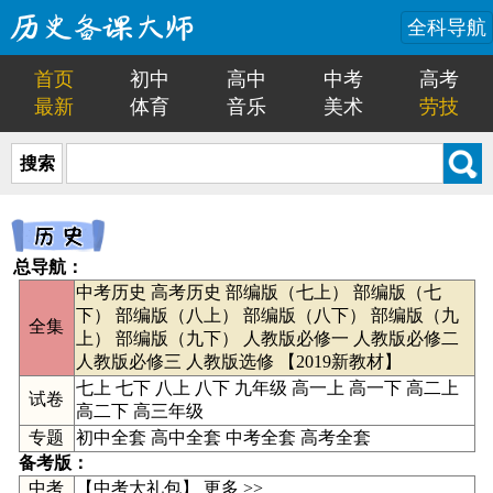
全科导航
首页
初中
高中
中考
高考
最新
体育
音乐
美术
劳技
搜索
总导航：
中考历史
高考历史
部编版（七上）
部编版（七
下）
部编版（八上）
部编版（八下）
部编版（九
全集
上）
部编版（九下）
人教版必修一
人教版必修二
人教版必修三
人教版选修
【
2019新教材
】
七上
七下
八上
八下
九年级
高一上
高一下
高二上
试卷
高二下
高三年级
专题
初中全套
高中全套
中考全套
高考全套
备考版：
中考
【
中考大礼包
】
更多 >>