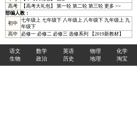
高考
【高考大礼包】
第一轮
第二轮
第三轮
更多 >>
部编人教：
七年级上
七年级下
八年级上
八年级下
九年级上
九
初中
年级下
高中
必修一
必修二
必修三
选修系列
【
2019新教材
】
语文
数学
英语
物理
化学
生物
政治
历史
地理
淘宝