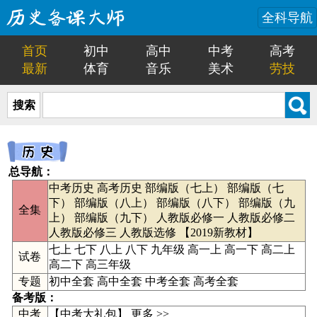
全科导航
首页
初中
高中
中考
高考
最新
体育
音乐
美术
劳技
搜索
总导航：
中考历史
高考历史
部编版（七上）
部编版（七
下）
部编版（八上）
部编版（八下）
部编版（九
全集
上）
部编版（九下）
人教版必修一
人教版必修二
人教版必修三
人教版选修
【
2019新教材
】
七上
七下
八上
八下
九年级
高一上
高一下
高二上
试卷
高二下
高三年级
专题
初中全套
高中全套
中考全套
高考全套
备考版：
中考
【
中考大礼包
】
更多 >>