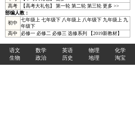
高考
【高考大礼包】
第一轮
第二轮
第三轮
更多 >>
部编人教：
七年级上
七年级下
八年级上
八年级下
九年级上
九
初中
年级下
高中
必修一
必修二
必修三
选修系列
【
2019新教材
】
语文
数学
英语
物理
化学
生物
政治
历史
地理
淘宝