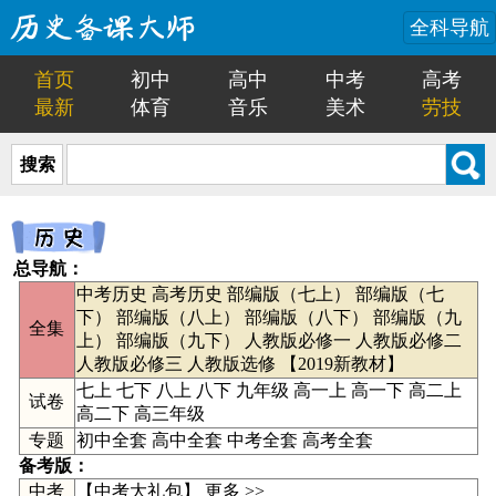
全科导航
首页
初中
高中
中考
高考
最新
体育
音乐
美术
劳技
搜索
总导航：
中考历史
高考历史
部编版（七上）
部编版（七
下）
部编版（八上）
部编版（八下）
部编版（九
全集
上）
部编版（九下）
人教版必修一
人教版必修二
人教版必修三
人教版选修
【
2019新教材
】
七上
七下
八上
八下
九年级
高一上
高一下
高二上
试卷
高二下
高三年级
专题
初中全套
高中全套
中考全套
高考全套
备考版：
中考
【
中考大礼包
】
更多 >>